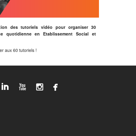
ion des tutoriels vidéo pour organiser 30
ue quotidienne en Etablissement Social et
r aux 60 tutoriels !
linkedin
youtube
instagram
facebook